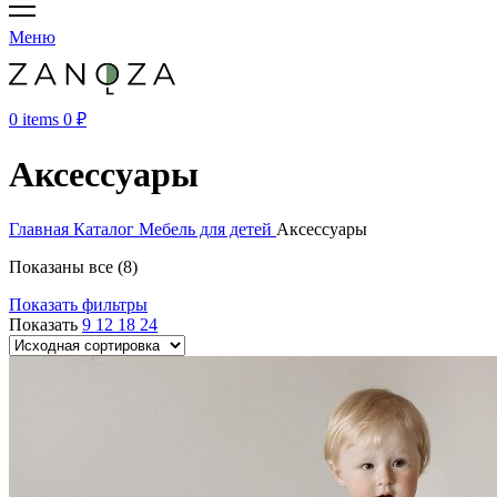
Меню
0
items
0
₽
Аксессуары
Главная
Каталог
Мебель для детей
Аксессуары
Показаны все (8)
Показать фильтры
Показать
9
12
18
24