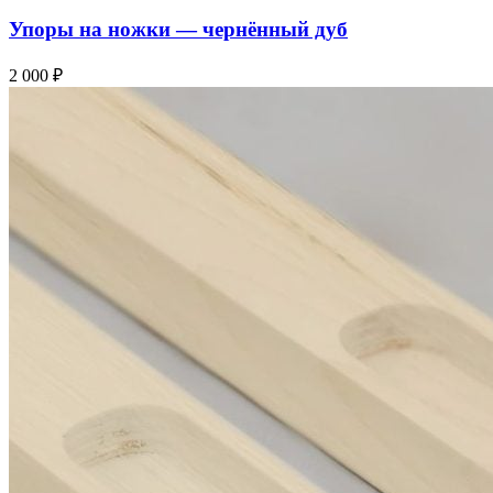
Упоры на ножки — чернённый дуб
2 000
₽